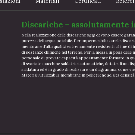
stazioni
Materiali
Certificati
Refere
Discariche – assolutamente 
Nella realizzazione delle discariche oggi devono essere garant
purezza dell’acqua potabile. Per impermeabilizzare le discar
membrane d’alta qualità estremamente resistenti, al fine di i
di sostanze chimiche nel terreno. Per la messa in posa del
personale di provate capacità appositamente formato in qu
di svariate macchine saldatrici automatiche, dotate di un disp
saldatura ed è in grado di realizzare un diagramma, come vien
Materiali utilizzabili: membrane in polietilene ad alta densi