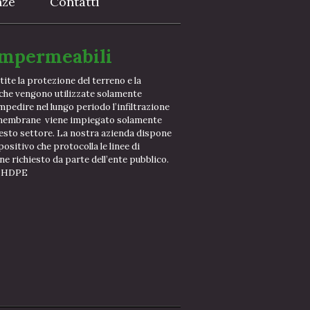
nze
Contatti
impermeabili
ite la protezione del terreno e la
iche vengono utilizzate solamente
mpedire nel lungo periodo l’infiltrazione
le membrane viene impiegato solamente
esto settore. La nostra azienda dispone
ositivo che protocolla le linee di
e richiesto da parte dell’ente pubblico.
tà HDPE